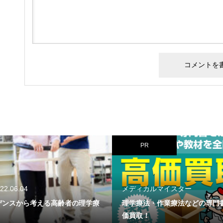
PR
メディカルマイスター
2021.09.19
療
理学療法・作業療法などの専門書を高
歩行中の体幹の動
価買取！