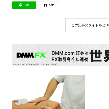
拘縮肩の予後予測因子は？
Line
note
この記事のタイトルとU
PR
理学療法・作業療法などの専門
書を高価買取！