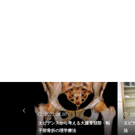
6.20
2022.06.04
スから考える大腿骨頚部・転
エビデンスから考える高齢者の理学
の理学療法
法