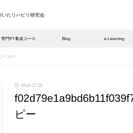
づいたリハビリ研究会
専門PT養成コース
Blog
e-Learning
6_l – コピー
関節
大腿骨近位部骨折
e-ラーニング
腰痛
体幹
お知
肩関節疾患の結髪・洗体動作の
エビデンスから考える高齢者の
2018.12.20
上腕骨と肩甲骨の関係
理学療法
f02d79e1a9bd6b11f039f
ピー