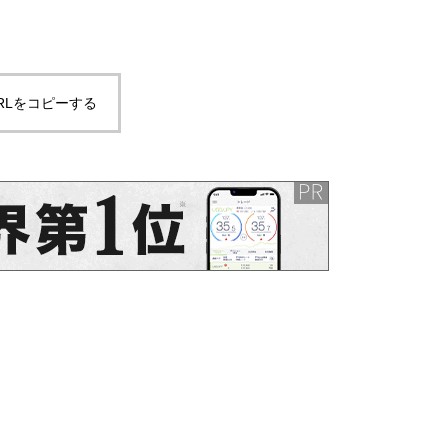
学療法
RLをコピーする
肩関節外転時の肩甲上腕関節の
動きと三角筋