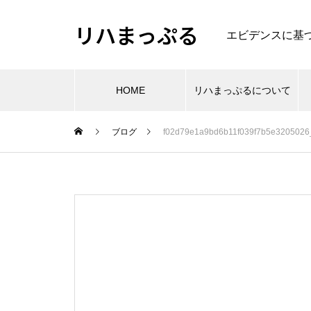
リハまっぷる
エビデンスに基
HOME
リハまっぷるについて
ブログ
f02d79e1a9bd6b11f039f7b5e320502
肩
肩関節周囲炎のリハビリのエビ
エビデンスから考える大腿骨頚
デンス
部・転子部骨折の理学療法
PR
理学療法・作業療法などの専門