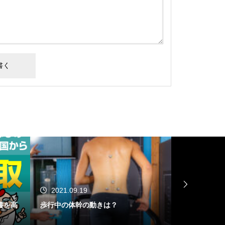
2021.08.07
きは？
回復期リハ病棟退院時の歩行能力の予
測(大腿骨骨折編)