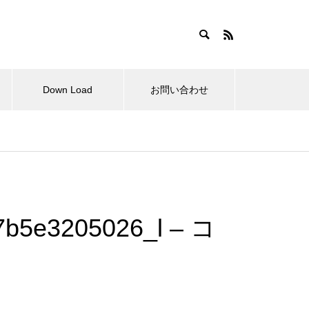
Down Load
お問い合わせ
らせ
拘縮肩と変形性肩関節症の肩甲
骨の動きは？
7b5e3205026_l – コ
肩関節周囲炎の外科的治療と理