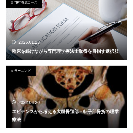
専門PT養成コース
2026.01.23
臨床を続けながら専門理学療法士取得を目指す選択肢
e-ラーニング
2022.06.20
エビデンスから考える大腿骨頚部・転子部骨折の理学
療法