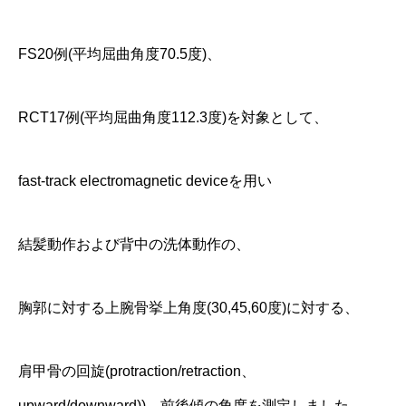
FS20例(平均屈曲角度70.5度)、
RCT17例(平均屈曲角度112.3度)を対象として、
fast-track electromagnetic deviceを用い
結髪動作および背中の洗体動作の、
胸郭に対する上腕骨挙上角度(30,45,60度)に対する、
肩甲骨の回旋(protraction/retraction、
upward/downward))、前後傾の角度を測定しました。