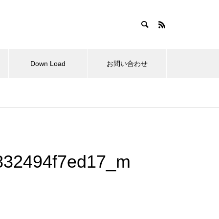
Down Load
お問い合わせ
らせ
拘縮肩と変形性肩関節症の肩甲
骨の動きは？
832494f7ed17_m
肩関節周囲炎の外科的治療と理