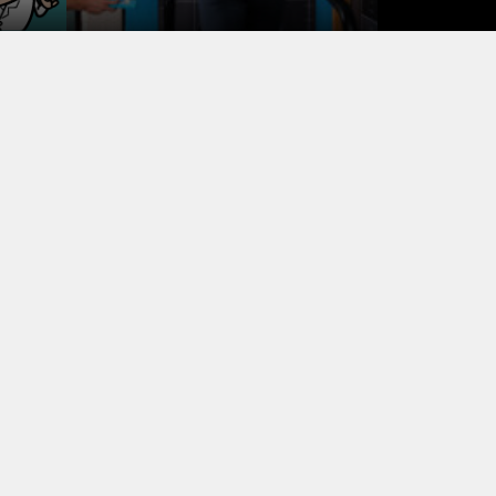
測(大腿骨骨折編)