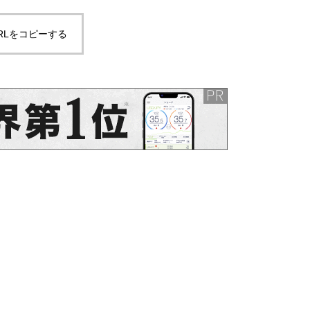
学療法
RLをコピーする
肩関節外転時の肩甲上腕関節の
動きと三角筋