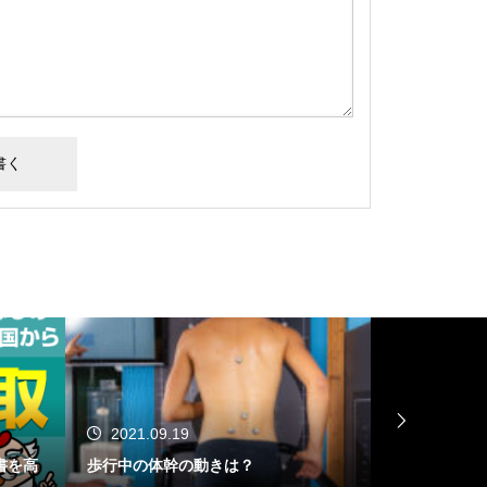
2021.08.07
2021.
回復期リハ病棟退院時の歩行能力の予
肩関節周