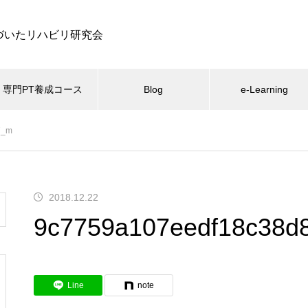
づいたリハビリ研究会
専門PT養成コース
Blog
e-Learning
7_m
関節
大腿骨近位部骨折
e-ラーニング
腰痛
体幹
お知
肩関節疾患の結髪・洗体動作の
エビデンスから考える高齢者の
2018.12.22
上腕骨と肩甲骨の関係
理学療法
9c7759a107eedf18c38d
Line
note