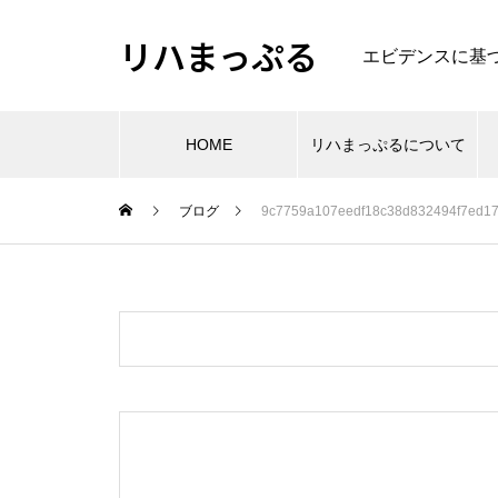
リハまっぷる
エビデンスに基
HOME
リハまっぷるについて
ブログ
9c7759a107eedf18c38d832494f7ed1
肩
肩関節周囲炎のリハビリのエビ
エビデンスから考える大腿骨頚
デンス
部・転子部骨折の理学療法
PR
理学療法・作業療法などの専門