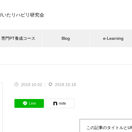
づいたリハビリ研究会
専門PT養成コース
Blog
e-Learning
関節
大腿骨近位部骨折
e-ラーニング
腰痛
体幹
お知
肩関節疾患の結髪・洗体動作の
エビデンスから考える高齢者の
2018.10.02
2018.10.18
上腕骨と肩甲骨の関係
理学療法
Line
note
この記事のタイトルとU