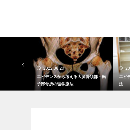
2022.06.20
20
学療法士取得
エビデンスから考える大腿骨頚部・転
エビ
子部骨折の理学療法
法