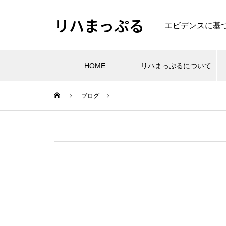
リハまっぷる
エビデンスに基
HOME
リハまっぷるについて
ブログ
肩
肩関節周囲炎のリハビリのエビ
エビデンスから考える大腿骨頚
デンス
部・転子部骨折の理学療法
PR
理学療法・作業療法などの専門