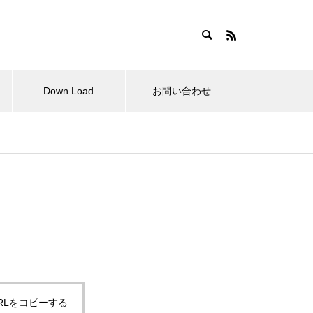
Down Load
お問い合わせ
らせ
拘縮肩と変形性肩関節症の肩甲
骨の動きは？
RLをコピーする
肩関節周囲炎の外科的治療と理