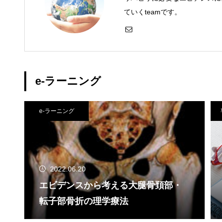
ていくteamです。
e-ラーニング
e-ラーニング
2022.06.20
エビデンスから考える大腿骨頚部・
転子部骨折の理学療法