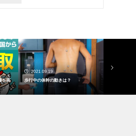
2021.09.19
2021.08.
書を高
歩行中の体幹の動きは？
回復期リハ病
測(大腿骨骨折