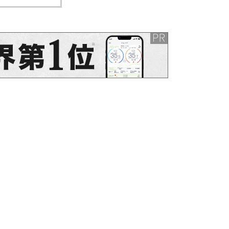
学療法
肩関節外転時の肩甲上腕関節の
動きと三角筋