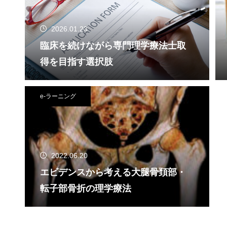
2026.01.23
臨床を続けながら専門理学療法士取
得を目指す選択肢
e-ラーニング
2022.06.20
エビデンスから考える大腿骨頚部・
転子部骨折の理学療法