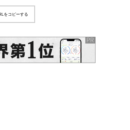
学療法
RLをコピーする
肩関節外転時の肩甲上腕関節の
動きと三角筋