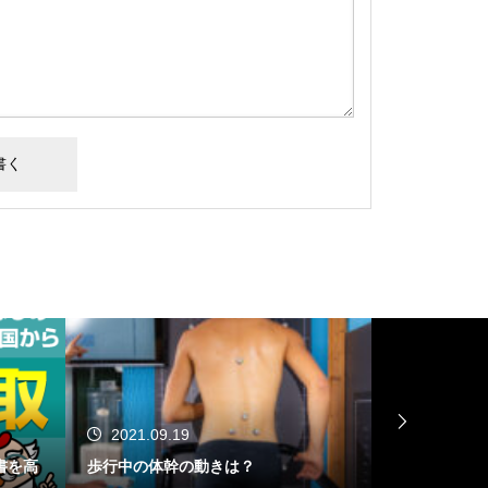
2021.09.19
2021.08.
書を高
歩行中の体幹の動きは？
回復期リハ病