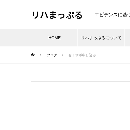
リハまっぷる
エビデンスに基
HOME
リハまっぷるについて
ブログ
セミサポ申し込み
肩
肩関節周囲炎のリハビリのエビ
エビデンスから考える大腿骨頚
デンス
部・転子部骨折の理学療法
PR
理学療法・作業療法などの専門