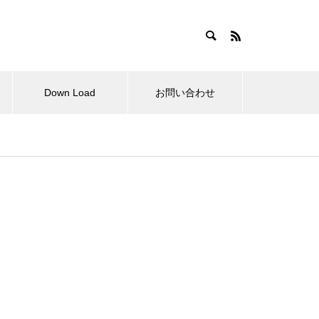
Down Load
お問い合わせ
らせ
拘縮肩と変形性肩関節症の肩甲
骨の動きは？
肩関節周囲炎の外科的治療と理