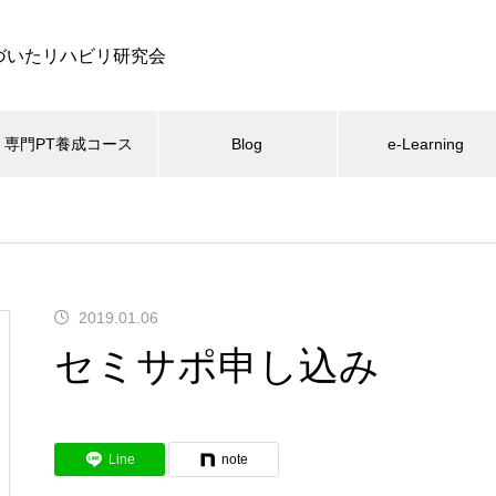
づいたリハビリ研究会
専門PT養成コース
Blog
e-Learning
関節
大腿骨近位部骨折
e-ラーニング
腰痛
体幹
お知
肩関節疾患の結髪・洗体動作の
エビデンスから考える高齢者の
2019.01.06
上腕骨と肩甲骨の関係
理学療法
セミサポ申し込み
Line
note