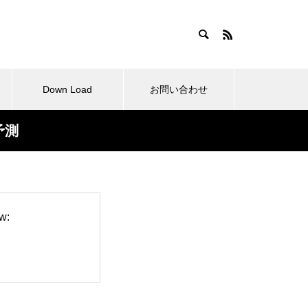
Down Load
お問い合わせ
予測
らせ
拘縮肩と変形性肩関節症の肩甲
骨の動きは？
w:
肩関節周囲炎の外科的治療と理