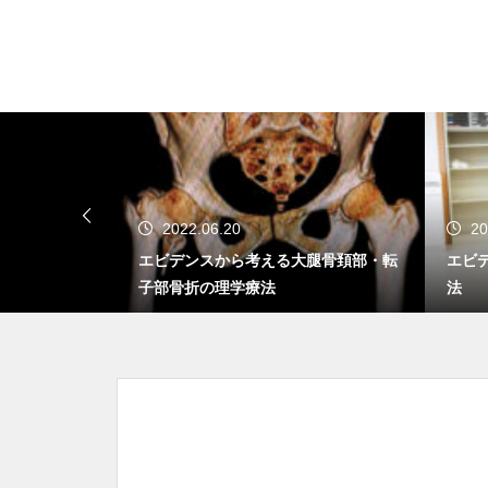
書を高価買取！
肩甲骨の向きは肩峰と上腕骨の
位置関係に影響を与える
2022.06.20
20
学療法士取得
エビデンスから考える大腿骨頚部・転
エビ
子部骨折の理学療法
法
肩関節周囲炎の結髪動作の筋活
動と運動学