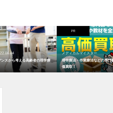
拘縮肩の予後予測因子は？
PR
PR
理学療法・作業療法などの専門
書を高価買取！
22.06.04
メディカルマイスター
デンスから考える高齢者の理学療
理学療法・作業療法などの専門
価買取！