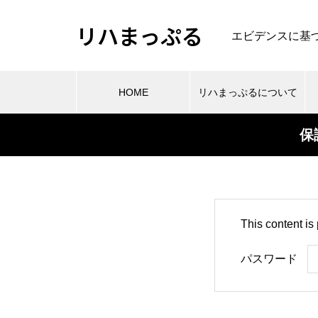
リハまっぷる
エビデンスに基
HOME
リハまっぷるについて
保
肩
肩関節周囲炎のリハビリのエビ
エビデンスから考える大腿骨頚
デンス
部・転子部骨折の理学療法
This content is
パスワード
PR
理学療法・作業療法などの専門