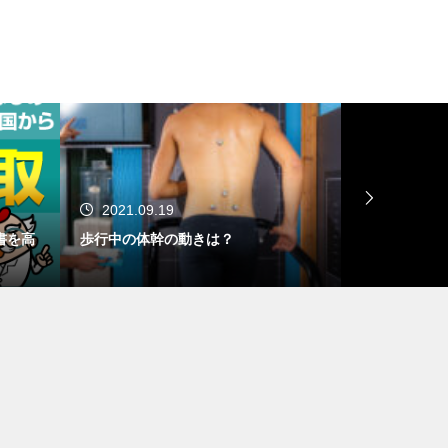
学療法
肩関節外転時の肩甲上腕関節の
動きと三角筋
2021.09.19
2021.08.
書を高
歩行中の体幹の動きは？
回復期リハ病
測(大腿骨骨折