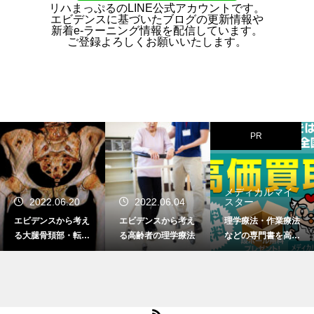
リハまっぷるのLINE公式アカウントです。
エビデンスに基づいたブログの更新情報や
新着e-ラーニング情報を配信しています。
ご登録よろしくお願いいたします。
PR
メディカルマイ
2022.06.20
2022.06.04
スター
エビデンスから考え
エビデンスから考え
理学療法・作業療法
る大腿骨頚部・転子
る高齢者の理学療法
などの専門書を高価
部骨折の理学療法
買取！