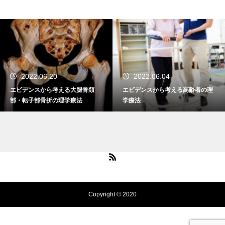
PR
2022.06.04
メディカルマイスタ
大腿骨頚
エビデンスから考える高齢者の理
理学療法・作業療法な
療法
学療法
を高価買取！
Copyright © 2020